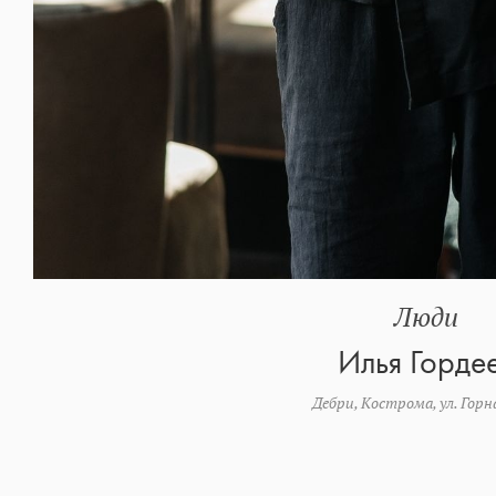
Люди
Илья Горде
Дебри, Кострома, ул. Горн