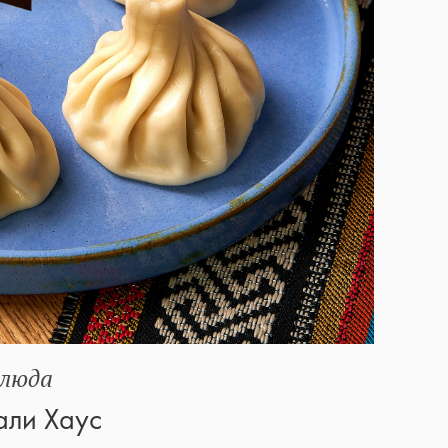
люда
али Хаус