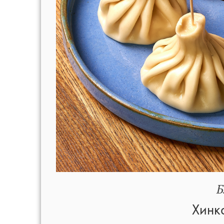
Б
Хинк